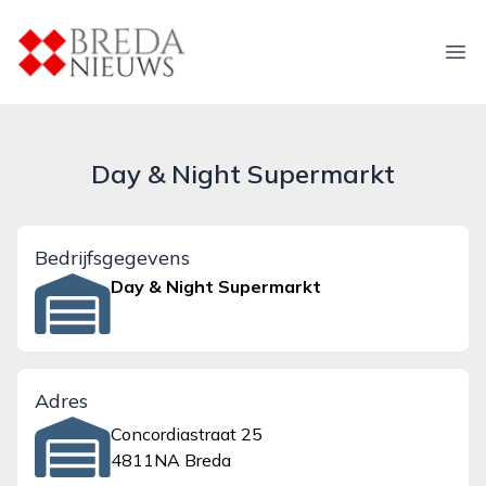
breda-nieuws.nl
Ope
Day & Night Supermarkt
Bedrijfsgegevens
Day & Night Supermarkt
Adres
Concordiastraat 25
4811NA Breda