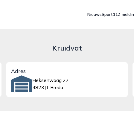
Nieuws
Sport
112-meldi
Kruidvat
Adres
Heksenwaag 27
4823JT Breda