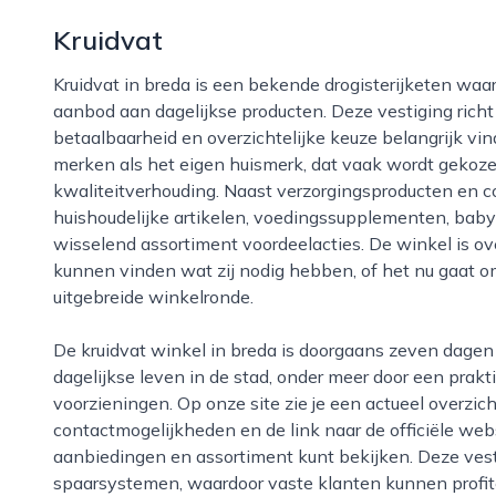
Kruidvat
Kruidvat in breda is een bekende drogisterijketen waar je als bezoeker terechtkunt voor een breed
aanbod aan dagelijkse producten. Deze vestiging rich
betaalbaarheid en overzichtelijke keuze belangrijk vin
merken als het eigen huismerk, dat vaak wordt gekoze
kwaliteitverhouding. Naast verzorgingsproducten en co
huishoudelijke artikelen, voedingssupplementen, baby
wisselend assortiment voordeelacties. De winkel is ove
kunnen vinden wat zij nodig hebben, of het nu gaat 
uitgebreide winkelronde.
De kruidvat winkel in breda is doorgaans zeven dagen per week geopend en sluit aan bij het
dagelijkse leven in de stad, onder meer door een prakt
voorzieningen. Op onze site zie je een actueel overzi
contactmogelijkheden en de link naar de officiële webs
aanbiedingen en assortiment kunt bekijken. Deze vest
spaarsystemen, waardoor vaste klanten kunnen profit