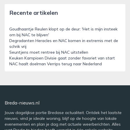
Recente artikelen
Goudhaantje Reulen klopt op de deur: 'Het is mijn insteek
om bij NAC te blijven'
Degradanten Heracles en NAC komen in extremis met de
schrik vrij
Seuntjens moet rentree bij NAC uitstellen
Keuken Kampioen Divisie gaat zonder favoriet van start
NAC haalt doelman Verrips terug naar Nederland
Breda-nieuws.nl
Jouw dagelijkse portie Bredase actualiteit. Ontdek het laatste
nieuws, vind je ideale woning, blijf op de hoogte van lokale
evenementen en plan je dag met actuele weerberichten. Alles