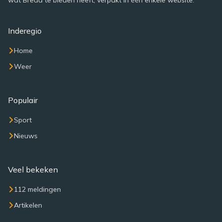
wat Breda te bieden heeft, verpakt in één enkele website.
Inderegio
Home
Weer
Populair
Sport
Nieuws
Veel bekeken
112 meldingen
Artikelen