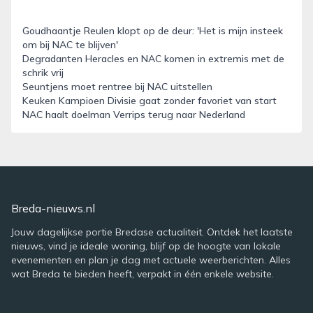
Goudhaantje Reulen klopt op de deur: 'Het is mijn insteek
om bij NAC te blijven'
Degradanten Heracles en NAC komen in extremis met de
schrik vrij
Seuntjens moet rentree bij NAC uitstellen
Keuken Kampioen Divisie gaat zonder favoriet van start
NAC haalt doelman Verrips terug naar Nederland
Breda-nieuws.nl
Jouw dagelijkse portie Bredase actualiteit. Ontdek het laatste
nieuws, vind je ideale woning, blijf op de hoogte van lokale
evenementen en plan je dag met actuele weerberichten. Alles
wat Breda te bieden heeft, verpakt in één enkele website.