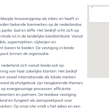
 worden bekende biermerken op de nederlandse
iler, bud en leffe. Het bedrijf richt zich op
rale rol in de landelijke bierdistributie. Vanuit
s, supermarkten, slijterijen en
 bieren te bieden. De vestiging in breda
ppunt binnen de organisatie.
ing van haar zakelijke klanten. Het bedrijf
m zowel internationale als lokale merken
woord alcoholgebruik zijn terugkerende thema’s
t op energiezuinige processen, efficiënte
sumenten en partners. De bredase vestiging
land en fungeert als aanspreekpunt voor
rken. Op onze site vindt u het adres en een