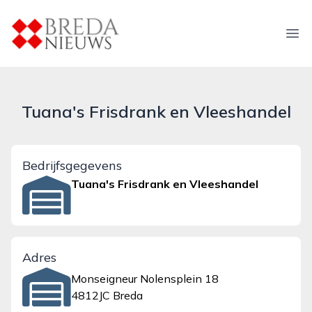
breda-nieuws.nl
Ope
Tuana's Frisdrank en Vleeshandel
Bedrijfsgegevens
Tuana's Frisdrank en Vleeshandel
Adres
Monseigneur Nolensplein 18
4812JC Breda