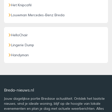
Het Knipcafé
Louwman Mercedes-Benz Breda
HelloChair
Lingerie Dump
Handyman
Breda-nieuws.nl
Jouw dagelijkse portie Bredase actualiteit. Ontdek het laatste
nieuws, vind je ideale woning, blijf op de hoogte van lokale
evenementen en plan je dag met actuele weerberichten. Alles