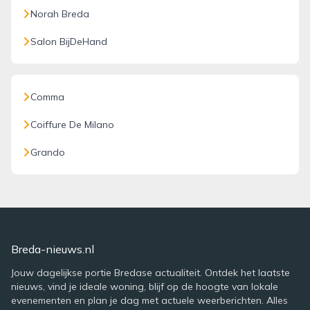
Norah Breda
Salon BijDeHand
Comma
Coiffure De Milano
Grando
Breda-nieuws.nl
Jouw dagelijkse portie Bredase actualiteit. Ontdek het laatste
nieuws, vind je ideale woning, blijf op de hoogte van lokale
evenementen en plan je dag met actuele weerberichten. Alles