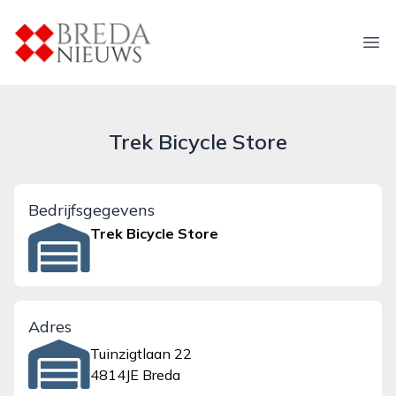
breda-nieuws.nl
Ope
Trek Bicycle Store
Bedrijfsgegevens
Trek Bicycle Store
Adres
Tuinzigtlaan 22
4814JE Breda