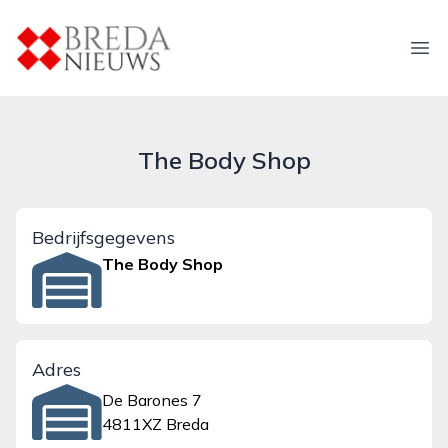
breda-nieuws.nl
Ope
The Body Shop
Bedrijfsgegevens
The Body Shop
Adres
De Barones 7
4811XZ Breda