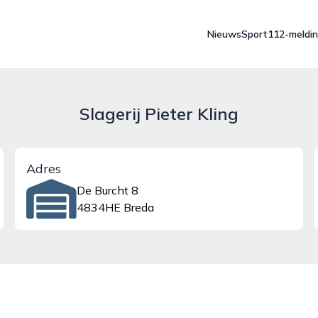
Nieuws
Sport
112-meldi
Slagerij Pieter Kling
Adres
De Burcht 8
4834HE Breda