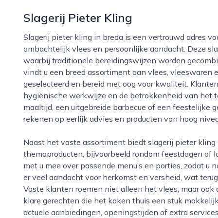
Slagerij Pieter Kling
Slagerij pieter kling in breda is een vertrouwd adres voor iedereen die waarde hecht aan
ambachtelijk vlees en persoonlijke aandacht. Deze sl
waarbij traditionele bereidingswijzen worden gecombi
vindt u een breed assortiment aan vlees, vleeswaren e
geselecteerd en bereid met oog voor kwaliteit. Klanten
hygiënische werkwijze en de betrokkenheid van het 
maaltijd, een uitgebreide barbecue of een feestelijke ge
rekenen op eerlijk advies en producten van hoog nivea
Naast het vaste assortiment biedt slagerij pieter kling in breda ook diverse seizoensspecialiteiten en
themaproducten, bijvoorbeeld rondom feestdagen of l
met u mee over passende menu’s en porties, zodat u nooi
er veel aandacht voor herkomst en versheid, wat terug 
Vaste klanten roemen niet alleen het vlees, maar ook
klare gerechten die het koken thuis een stuk makkeli
actuele aanbiedingen, openingstijden of extra service