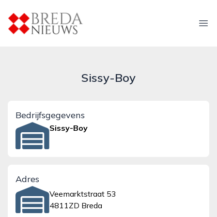
breda-nieuws.nl
Ope
Sissy-Boy
Bedrijfsgegevens
Sissy-Boy
Adres
Veemarktstraat 53
4811ZD Breda