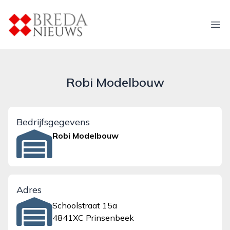
breda-nieuws.nl
Ope
Robi Modelbouw
Bedrijfsgegevens
Robi Modelbouw
Adres
Schoolstraat 15a
4841XC Prinsenbeek