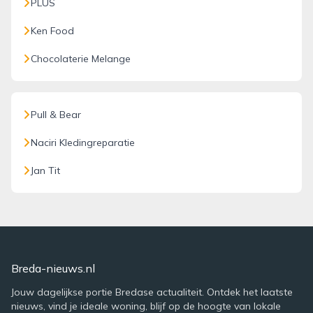
PLUS
Ken Food
Chocolaterie Melange
Pull & Bear
Naciri Kledingreparatie
Jan Tit
Breda-nieuws.nl
Jouw dagelijkse portie Bredase actualiteit. Ontdek het laatste
nieuws, vind je ideale woning, blijf op de hoogte van lokale