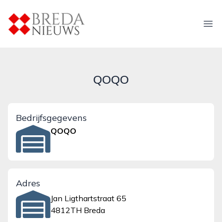
breda-nieuws.nl
Ope
QOQO
Bedrijfsgegevens
QOQO
Adres
Jan Ligthartstraat 65
4812TH Breda