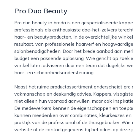
Pro Duo Beauty
Pro duo beauty in breda is een gespecialiseerde kappers- en schoonheidsgroothandel waar zowel
professionals als enthousiaste doe-het-zelvers terec
haar- en beautyproducten. In de overzichtelijke winkel
resultaat, van professionele haarverf en hoogwaardige
salonbenodigdheden. Door het brede aanbod aan merke
budget een passende oplossing. Wie gericht op zoek is
winkel laten adviseren door een team dat dagelijks w
haar- en schoonheidsondersteuning.
Naast het ruime productassortiment onderscheidt pro duo beauty zich door de focus op
vakmanschap en deskundig advies. Kappers, visagiste
niet alleen hun voorraad aanvullen, maar ook inspira
De medewerkers kennen de eigenschappen en toepassi
kunnen meedenken over combinaties, kleurkeuzes en ve
praktijk van de professional of de thuisgebruiker. Wie
website of de contactgegevens bij het adres op dez