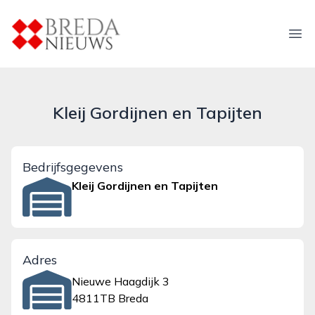
breda-nieuws.nl
Ope
Kleij Gordijnen en Tapijten
Bedrijfsgegevens
Kleij Gordijnen en Tapijten
Adres
Nieuwe Haagdijk 3
4811TB Breda