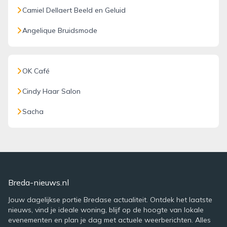
Camiel Dellaert Beeld en Geluid
Angelique Bruidsmode
OK Café
Cindy Haar Salon
Sacha
Breda-nieuws.nl
Jouw dagelijkse portie Bredase actualiteit. Ontdek het laatste
nieuws, vind je ideale woning, blijf op de hoogte van lokale
evenementen en plan je dag met actuele weerberichten. Alles