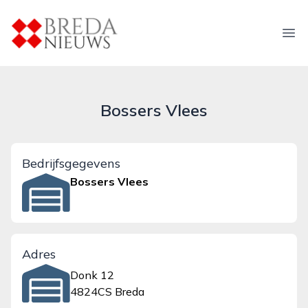
breda-nieuws.nl
Ope
Bossers Vlees
Bedrijfsgegevens
Bossers Vlees
Adres
Donk 12
4824CS Breda