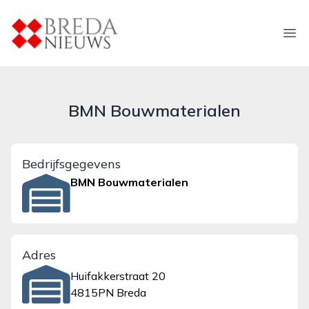
breda-nieuws.nl
Ope
BMN Bouwmaterialen
Bedrijfsgegevens
BMN Bouwmaterialen
Adres
Huifakkerstraat 20
4815PN Breda