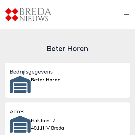
breda-nieuws.nl
Ope
Beter Horen
Bedrijfsgegevens
Beter Horen
Adres
Halstraat 7
4811HV Breda