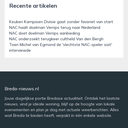
Recente artikelen
Keuken Kampioen Divisie gaat zonder favoriet van start
NAC haalt doelman Verrips terug naar Nederland
NAC doet doelman Verrips aanbieding
NAC onderzoekt terugkeer cultheld Van den Bergh
Toen Michel van Egmond de 'slechtste NAC-speler ooit'
interviewde
Breda-nieuws.nl
Jouw dagelijkse portie Bredase actualiteit. Ontdek het laatste
nieuws, vind je ideale woning, blijf op de hoogte van lokale
evenementen en plan je dag met actuele weerberichten. Alles
wat Breda te bieden heeft, verpakt in één enkele website.