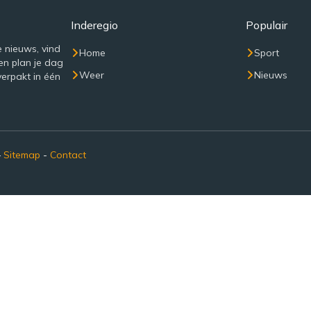
Inderegio
Populair
e nieuws, vind
Home
Sport
en plan je dag
Weer
Nieuws
verpakt in één
–
Sitemap
-
Contact