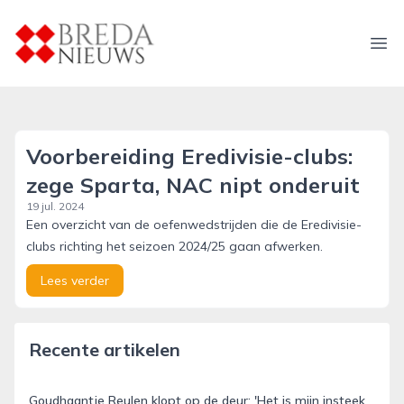
breda-nieuws.nl
Ope
Voorbereiding Eredivisie-clubs:
zege Sparta, NAC nipt onderuit
19 jul. 2024
Een overzicht van de oefenwedstrijden die de Eredivisie-
clubs richting het seizoen 2024/25 gaan afwerken.
Lees verder
Recente artikelen
Goudhaantje Reulen klopt op de deur: 'Het is mijn insteek