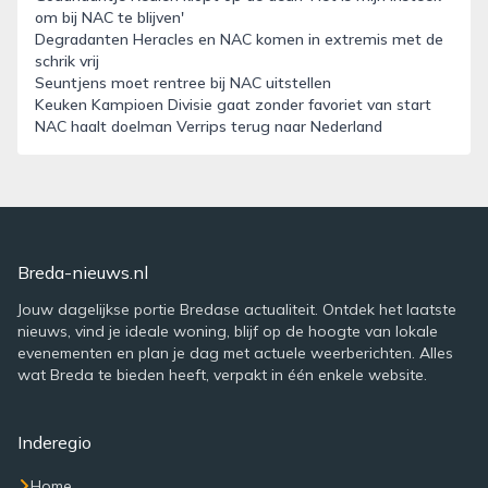
om bij NAC te blijven'
Degradanten Heracles en NAC komen in extremis met de
schrik vrij
Seuntjens moet rentree bij NAC uitstellen
Keuken Kampioen Divisie gaat zonder favoriet van start
NAC haalt doelman Verrips terug naar Nederland
Breda-nieuws.nl
Jouw dagelijkse portie Bredase actualiteit. Ontdek het laatste
nieuws, vind je ideale woning, blijf op de hoogte van lokale
evenementen en plan je dag met actuele weerberichten. Alles
wat Breda te bieden heeft, verpakt in één enkele website.
Inderegio
Home