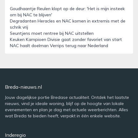
Goudhaantje Reulen klopt op de deur: 'Het is mijn insteek
om bij NAC te blijven'
Degradanten Heracles en NAC komen in extremis met de
schrik vrij
Seuntjens moet rentree bij NAC uitstellen
Keuken Kampioen Divisie gaat zonder favoriet van start
NAC haalt doelman Verrips terug naar Nederland
Breda-nieuws.nl
Jouw dagelijkse portie Bredase actualiteit. Ontdek het laatste
nieuws, vind je ideale woning, blijf op de hoogte van lokale
evenementen en plan je dag met actuele weerberichten. Alles
wat Breda te bieden heeft, verpakt in één enkele website.
Inderegio