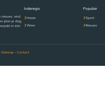
Inderegio
Populair
e nieuws, vind
Home
Sport
en plan je dag
Weer
Nieuws
verpakt in één
–
Sitemap
-
Contact