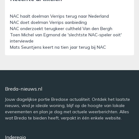
NAC haalt doelman Verrips terug naar Nederland
NAC doet doelman Verrips aanbieding
NAC onderzoekt terugkeer cultheld Van den Bergh
Toen Michel van Egmond de 'slechtste NAC-speler ooit'
interviewde
Mats Seuntjens keert na tien jaar terug bij NAC
Breda-nieuws.nl
Jouw dagelijkse portie Bredase actualiteit. Ontdek het laatste
nieuws, vind je ideale woning, blijf op de hoogte van lokale
evenementen en plan je dag met actuele weerberichten. Alles
wat Breda te bieden heeft, verpakt in één enkele website.
Inderegio