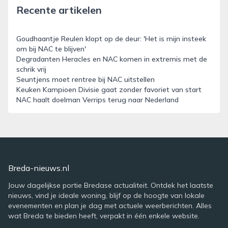
Recente artikelen
Goudhaantje Reulen klopt op de deur: 'Het is mijn insteek
om bij NAC te blijven'
Degradanten Heracles en NAC komen in extremis met de
schrik vrij
Seuntjens moet rentree bij NAC uitstellen
Keuken Kampioen Divisie gaat zonder favoriet van start
NAC haalt doelman Verrips terug naar Nederland
Breda-nieuws.nl
Jouw dagelijkse portie Bredase actualiteit. Ontdek het laatste
nieuws, vind je ideale woning, blijf op de hoogte van lokale
evenementen en plan je dag met actuele weerberichten. Alles
wat Breda te bieden heeft, verpakt in één enkele website.