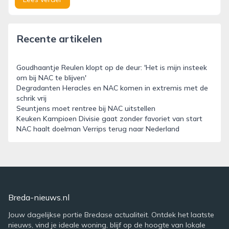
Recente artikelen
Goudhaantje Reulen klopt op de deur: 'Het is mijn insteek
om bij NAC te blijven'
Degradanten Heracles en NAC komen in extremis met de
schrik vrij
Seuntjens moet rentree bij NAC uitstellen
Keuken Kampioen Divisie gaat zonder favoriet van start
NAC haalt doelman Verrips terug naar Nederland
Breda-nieuws.nl
Jouw dagelijkse portie Bredase actualiteit. Ontdek het laatste
nieuws, vind je ideale woning, blijf op de hoogte van lokale