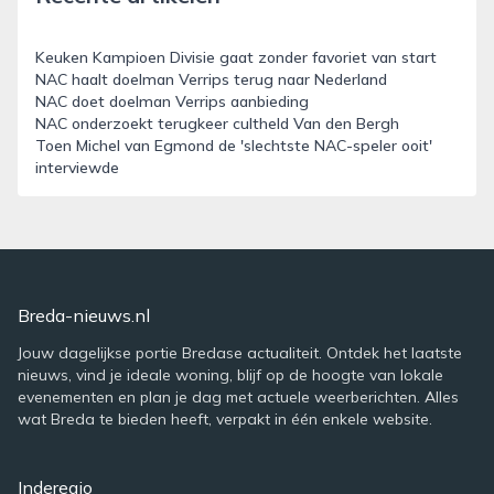
Keuken Kampioen Divisie gaat zonder favoriet van start
NAC haalt doelman Verrips terug naar Nederland
NAC doet doelman Verrips aanbieding
NAC onderzoekt terugkeer cultheld Van den Bergh
Toen Michel van Egmond de 'slechtste NAC-speler ooit'
interviewde
Breda-nieuws.nl
Jouw dagelijkse portie Bredase actualiteit. Ontdek het laatste
nieuws, vind je ideale woning, blijf op de hoogte van lokale
evenementen en plan je dag met actuele weerberichten. Alles
wat Breda te bieden heeft, verpakt in één enkele website.
Inderegio