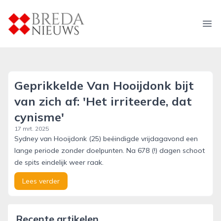
breda-nieuws.nl
Ope
Geprikkelde Van Hooijdonk bijt
van zich af: 'Het irriteerde, dat
cynisme'
17 mrt. 2025
Sydney van Hooijdonk (25) beëindigde vrijdagavond een
lange periode zonder doelpunten. Na 678 (!) dagen schoot
de spits eindelijk weer raak.
Lees verder
Recente artikelen