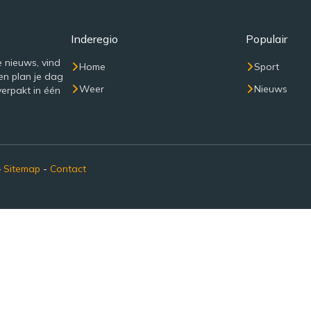
Inderegio
Populair
e nieuws, vind
Home
Sport
en plan je dag
Weer
Nieuws
verpakt in één
–
Sitemap
-
Contact