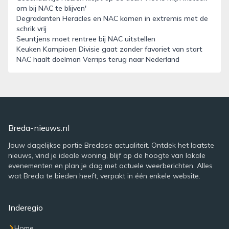
om bij NAC te blijven'
Degradanten Heracles en NAC komen in extremis met de
schrik vrij
Seuntjens moet rentree bij NAC uitstellen
Keuken Kampioen Divisie gaat zonder favoriet van start
NAC haalt doelman Verrips terug naar Nederland
Breda-nieuws.nl
Jouw dagelijkse portie Bredase actualiteit. Ontdek het laatste
nieuws, vind je ideale woning, blijf op de hoogte van lokale
evenementen en plan je dag met actuele weerberichten. Alles
wat Breda te bieden heeft, verpakt in één enkele website.
Inderegio
Home