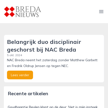
breda-nieuws.nl
Ope
Belangrijk duo disciplinair
geschorst bij NAC Breda
5 okt. 2024
NAC Breda neemt het zaterdag zonder Matthew Garbett
en Fredrik Oldrup Jensen op tegen NEC.
Lees verder
Recente artikelen
Goudhaantje Reulen klopt op de deur: 'Het is mijn insteek