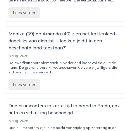
de Perseïden zo’n 50 tot 65 meteoren per uur zichtbaar. Het...
Lees verder
Maaike (39) en Amanda (40) zien het kattenleed
dagelijks van dichtbij: ‘Hoe kun je dit in een
beschaafd land toestaan?’
8 aug. 2026
De zwerfkattenproblematiek in Nederland loopt volledig uit de
hand. De grens is bereikt, waarschuwen de vele vrijwilligers die
zich voor schuwe en ged...
Lees verder
Drie huurscooters in korte tijd in brand in Breda, ook
auto en schutting beschadigd
8 aug. 2026
Drie huurscooters zijn in de nacht van vrijdag op zaterdag in de