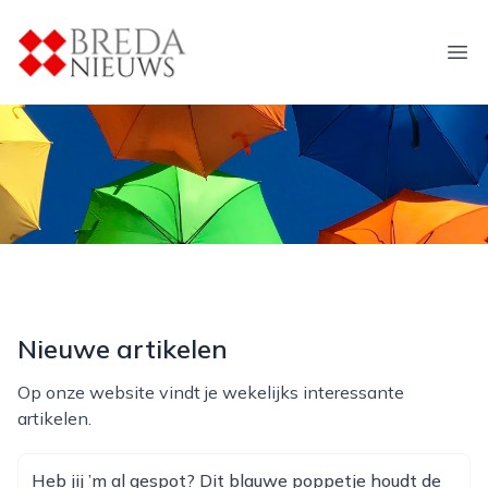
breda-nieuws.nl
Ope
Nieuwe artikelen
Op onze website vindt je wekelijks interessante
artikelen.
Heb jij ’m al gespot? Dit blauwe poppetje houdt de