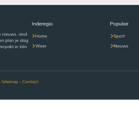
Inderegio
Populair
e nieuws, vind
Home
Sport
en plan je dag
Weer
Nieuws
verpakt in één
–
Sitemap
-
Contact