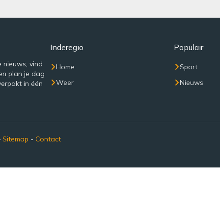
Inderegio
Populair
e nieuws, vind
Home
Sport
en plan je dag
Weer
Nieuws
verpakt in één
–
Sitemap
-
Contact