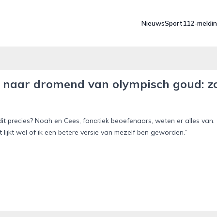
Nieuws
Sport
112-meldi
st naar dromend van olympisch goud: z
dit precies? Noah en Cees, fanatiek beoefenaars, weten er alles van.
t lijkt wel of ik een betere versie van mezelf ben geworden.”