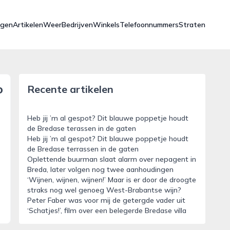
ngen
Artikelen
Weer
Bedrijven
Winkels
Telefoonnummers
Straten
o
Recente artikelen
Heb jij ’m al gespot? Dit blauwe poppetje houdt
de Bredase terassen in de gaten
Heb jij ’m al gespot? Dit blauwe poppetje houdt
de Bredase terrassen in de gaten
Oplettende buurman slaat alarm over nepagent in
Breda, later volgen nog twee aanhoudingen
‘Wijnen, wijnen, wijnen!’ Maar is er door de droogte
straks nog wel genoeg West-Brabantse wijn?
Peter Faber was voor mij de getergde vader uit
‘Schatjes!’, film over een belegerde Bredase villa