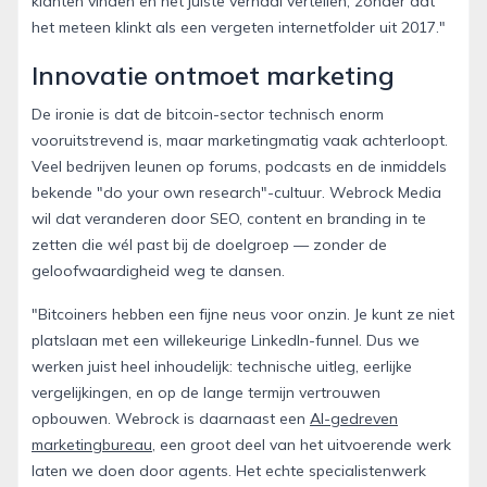
klanten vinden en het juiste verhaal vertellen, zonder dat
het meteen klinkt als een vergeten internetfolder uit 2017."
Innovatie ontmoet marketing
De ironie is dat de bitcoin-sector technisch enorm
vooruitstrevend is, maar marketingmatig vaak achterloopt.
Veel bedrijven leunen op forums, podcasts en de inmiddels
bekende "do your own research"-cultuur. Webrock Media
wil dat veranderen door SEO, content en branding in te
zetten die wél past bij de doelgroep — zonder de
geloofwaardigheid weg te dansen.
"Bitcoiners hebben een fijne neus voor onzin. Je kunt ze niet
platslaan met een willekeurige LinkedIn-funnel. Dus we
werken juist heel inhoudelijk: technische uitleg, eerlijke
vergelijkingen, en op de lange termijn vertrouwen
opbouwen. Webrock is daarnaast een
AI-gedreven
marketingbureau
, een groot deel van het uitvoerende werk
laten we doen door agents. Het echte specialistenwerk