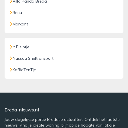
Villa Panda Breda
Benu
Markant
't Pleintje
Nassau Sneltransport
KoffieTenTje
Breda-nieuws.nl
Jouw dagelijkse portie Bredase actualiteit. Ontdek het laatste
nieuws, vind je ideale woning, blijf op de hoogte van lokale