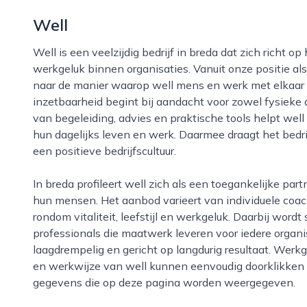
Well
Well is een veelzijdig bedrijf in breda dat zich richt op het verbeteren van welzijn, vitaliteit en
werkgeluk binnen organisaties. Vanuit onze positie als
naar de manier waarop well mens en werk met elkaar v
inzetbaarheid begint bij aandacht voor zowel fysieke
van begeleiding, advies en praktische tools helpt w
hun dagelijks leven en werk. Daarmee draagt het bedri
een positieve bedrijfscultuur.
In breda profileert well zich als een toegankelijke partner voor werkgevers die willen investeren in
hun mensen. Het aanbod varieert van individuele coac
rondom vitaliteit, leefstijl en werkgeluk. Daarbij wo
professionals die maatwerk leveren voor iedere organi
laagdrempelig en gericht op langdurig resultaat. Werk
en werkwijze van well kunnen eenvoudig doorklikken 
gegevens die op deze pagina worden weergegeven.