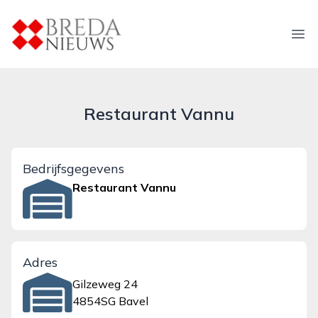
breda-nieuws.nl
Ope
Restaurant Vannu
Bedrijfsgegevens
Restaurant Vannu
Adres
Gilzeweg 24
4854SG Bavel