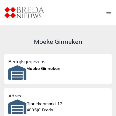
breda-nieuws.nl
Ope
Moeke Ginneken
Bedrijfsgegevens
Moeke Ginneken
Adres
Ginnekenmarkt 17
4835JC Breda