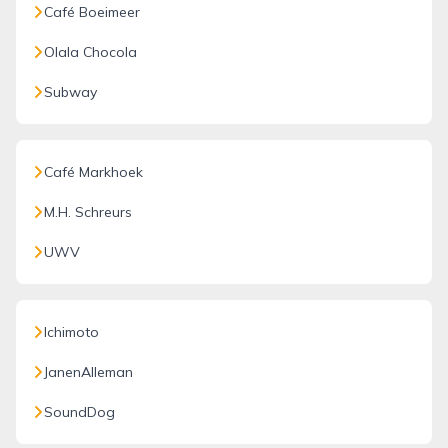
Café Boeimeer
Olala Chocola
Subway
Café Markhoek
M.H. Schreurs
UWV
Ichimoto
JanenAlleman
SoundDog