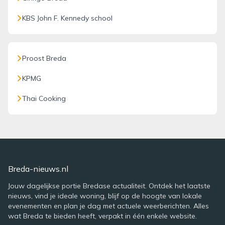
KBS John F. Kennedy school
Proost Breda
KPMG
Thai Cooking
Breda-nieuws.nl
Jouw dagelijkse portie Bredase actualiteit. Ontdek het laatste
nieuws, vind je ideale woning, blijf op de hoogte van lokale
evenementen en plan je dag met actuele weerberichten. Alles
wat Breda te bieden heeft, verpakt in één enkele website.