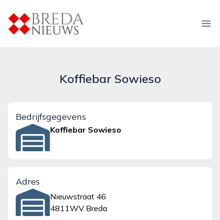
breda-nieuws.nl
Ope
Koffiebar Sowieso
Bedrijfsgegevens
Koffiebar Sowieso
Adres
Nieuwstraat 46
4811WV Breda