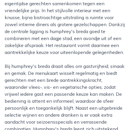
eigentijdse gerechten samenkomen tegen een
vriendelijke prijs. In het stijlvolle interieur met een
knusse, bijna bistroachtige uitstraling is ruimte voor
zowel intieme diners als grotere gezelschappen. Dankzij
de centrale ligging is humphrey's breda goed te
combineren met een dagje stad, een avondje uit of een
zakelijke afspraak. Het restaurant vormt daarmee een
aantrekkelijke keuze voor uiteenlopende gelegenheden.
Bij humphrey's breda draait alles om gastvrijheid, smaak
en gemak. De menukaart wisselt regelmatig en biedt
gerechten met een brede aantrekkingskracht,
waaronder vlees-, vis- en vegetarische opties, zodat
vrijwel iedere gast een passende keuze kan maken. De
bediening is attent en informeel, waardoor de sfeer
persoonlijk en toegankelijk blijft. Naast een uitgebreide
selectie wijnen en andere dranken is er vaak extra
aandacht voor seizoensspecials en verrassende
combinaties. Humphrey's breda leent zich uitstekend