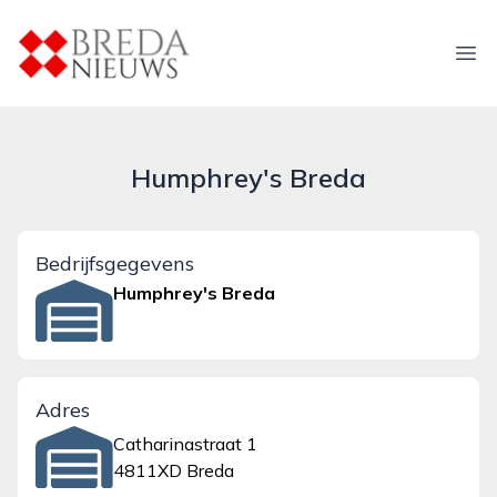
breda-nieuws.nl
Ope
Humphrey's Breda
Bedrijfsgegevens
Humphrey's Breda
Adres
Catharinastraat 1
4811XD Breda