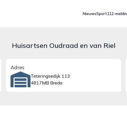
Nieuws
Sport
112-meldi
Huisartsen Oudraad en van Riel
Adres
Teteringsedijk 113
4817MB Breda