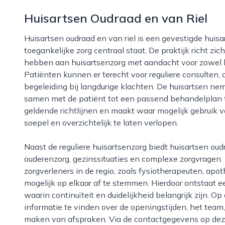
Huisartsen Oudraad en van Riel
Huisartsen oudraad en van riel is een gevestigde huisartsenpraktijk in breda, waar persoonlijke en
toegankelijke zorg centraal staat. De praktijk richt z
hebben aan huisartsenzorg met aandacht voor zowel l
Patiënten kunnen er terecht voor reguliere consulten,
begeleiding bij langdurige klachten. De huisartsen nem
samen met de patiënt tot een passend behandelplan t
geldende richtlijnen en maakt waar mogelijk gebruik 
soepel en overzichtelijk te laten verlopen.
Naast de reguliere huisartsenzorg biedt huisartsen oudraad en van riel ook ondersteuning bij
ouderenzorg, gezinssituaties en complexe zorgvragen.
zorgverleners in de regio, zoals fysiotherapeuten, ap
mogelijk op elkaar af te stemmen. Hierdoor ontstaat 
waarin continuïteit en duidelijkheid belangrijk zijn. O
informatie te vinden over de openingstijden, het tea
maken van afspraken. Via de contactgegevens op de