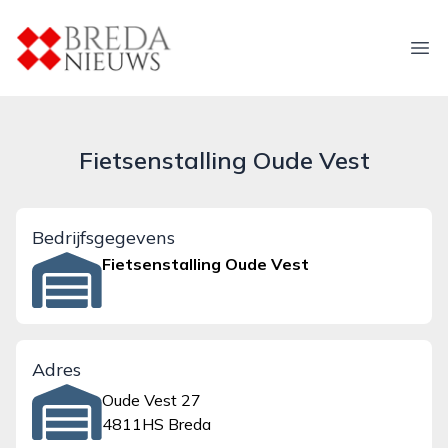
breda-nieuws.nl
Ope
Fietsenstalling Oude Vest
Bedrijfsgegevens
Fietsenstalling Oude Vest
Adres
Oude Vest 27
4811HS Breda