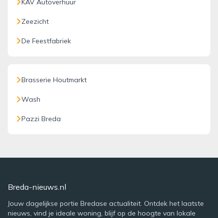
KAV Autoverhuur
Zeezicht
De Feestfabriek
Brasserie Houtmarkt
Wash
Pazzi Breda
Breda-nieuws.nl
Jouw dagelijkse portie Bredase actualiteit. Ontdek het laatste
nieuws, vind je ideale woning, blijf op de hoogte van lokale