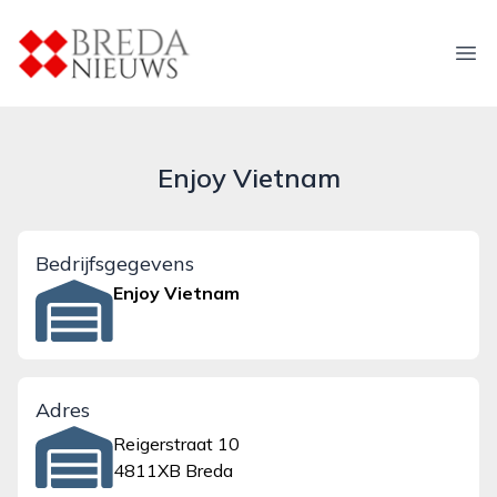
breda-nieuws.nl
Ope
Enjoy Vietnam
Bedrijfsgegevens
Enjoy Vietnam
Adres
Reigerstraat 10
4811XB Breda