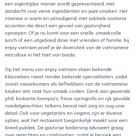
een eigentijdse manier wordt gepresenteerd, met
aandacht voor verse ingrediënten en pure smaken. Het
interieur is warm en uitnodigend, met subtiele oosterse
accenten die direct een gevoel van gastvrijheid
oproepen. Of je nu komt voor een snelle, smaakvolle
lunch of een uitgebreid diner met vrienden of familie, bij
enjoy vietnam proef je de diversiteit van de vietnamese
eetcultuur in het hart van breda.
Op het menu van enjoy vietnam staan bekende
klassiekers naast minder bekende specialiteiten, zodat
zowel nieuwkomers als liefhebbers van de vietnamese
keuken iets naar hun smaak vinden. Denk aan geurende
phở, krokante loempia’s, frisse springrolls en rijk gevulde
noedelgerechten, telkens bereid met zorg en oog voor
detail. Ook voor vegetariërs en vegans zijn er diverse
opties, wat het restaurant toegankelijk maakt voor een
breed publiek. De gastvrije bediening adviseert graag
over gerechten en combinaties, zodat je bezoek een