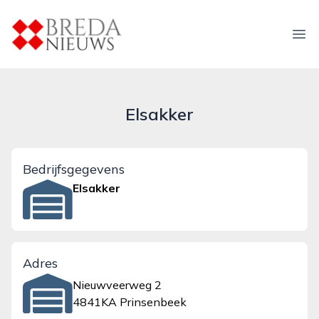
breda-nieuws.nl
Ope
Elsakker
Bedrijfsgegevens
Elsakker
Adres
Nieuwveerweg 2
4841KA Prinsenbeek