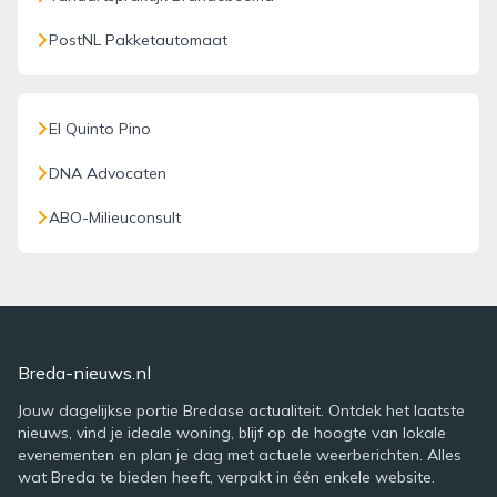
PostNL Pakketautomaat
El Quinto Pino
DNA Advocaten
ABO-Milieuconsult
Breda-nieuws.nl
Jouw dagelijkse portie Bredase actualiteit. Ontdek het laatste
nieuws, vind je ideale woning, blijf op de hoogte van lokale
evenementen en plan je dag met actuele weerberichten. Alles
wat Breda te bieden heeft, verpakt in één enkele website.