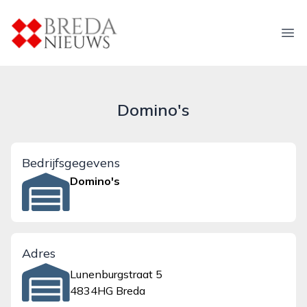
breda-nieuws.nl
Ope
Domino's
Bedrijfsgegevens
Domino's
Adres
Lunenburgstraat 5
4834HG Breda