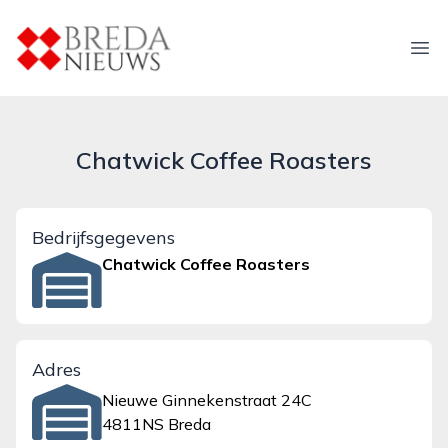
breda-nieuws.nl
Ope
Chatwick Coffee Roasters
Bedrijfsgegevens
Chatwick Coffee Roasters
Adres
Nieuwe Ginnekenstraat 24C
4811NS Breda