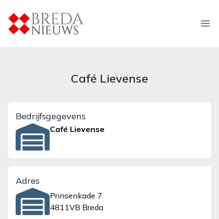
breda-nieuws.nl
Ope
Café Lievense
Bedrijfsgegevens
Café Lievense
Adres
Prinsenkade 7
4811VB Breda