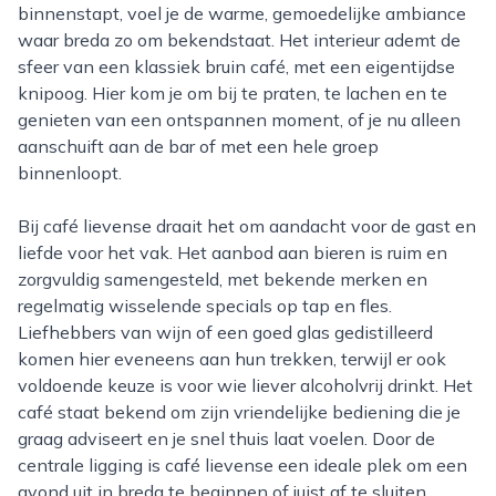
binnenstapt, voel je de warme, gemoedelijke ambiance
waar breda zo om bekendstaat. Het interieur ademt de
sfeer van een klassiek bruin café, met een eigentijdse
knipoog. Hier kom je om bij te praten, te lachen en te
genieten van een ontspannen moment, of je nu alleen
aanschuift aan de bar of met een hele groep
binnenloopt.
Bij café lievense draait het om aandacht voor de gast en
liefde voor het vak. Het aanbod aan bieren is ruim en
zorgvuldig samengesteld, met bekende merken en
regelmatig wisselende specials op tap en fles.
Liefhebbers van wijn of een goed glas gedistilleerd
komen hier eveneens aan hun trekken, terwijl er ook
voldoende keuze is voor wie liever alcoholvrij drinkt. Het
café staat bekend om zijn vriendelijke bediening die je
graag adviseert en je snel thuis laat voelen. Door de
centrale ligging is café lievense een ideale plek om een
avond uit in breda te beginnen of juist af te sluiten.