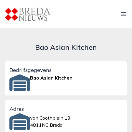
breda-nieuws.nl
Ope
Bao Asian Kitchen
Bedrijfsgegevens
Bao Asian Kitchen
Adres
van Coothplein 13
4811NC Breda