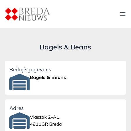
breda-nieuws.nl
Ope
Bagels & Beans
Bedrijfsgegevens
Bagels & Beans
Adres
Vlaszak 2-A1
4811GR Breda