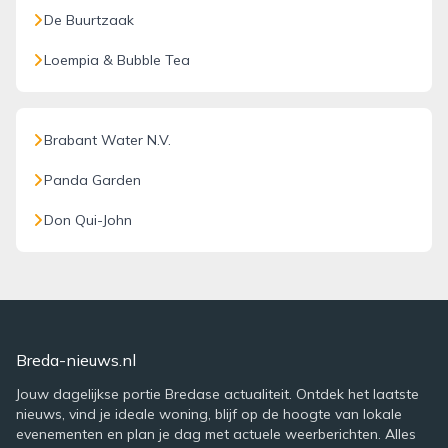
De Buurtzaak
Loempia & Bubble Tea
Brabant Water N.V.
Panda Garden
Don Qui-John
Breda-nieuws.nl
Jouw dagelijkse portie Bredase actualiteit. Ontdek het laatste
nieuws, vind je ideale woning, blijf op de hoogte van lokale
evenementen en plan je dag met actuele weerberichten. Alles