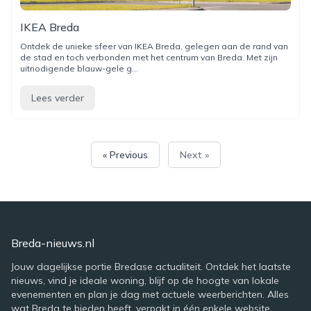
IKEA Breda
Ontdek de unieke sfeer van IKEA Breda, gelegen aan de rand van
de stad en toch verbonden met het centrum van Breda. Met zijn
uitnodigende blauw-gele g...
Lees verder
« Previous
Next »
Breda-nieuws.nl
Jouw dagelijkse portie Bredase actualiteit. Ontdek het laatste
nieuws, vind je ideale woning, blijf op de hoogte van lokale
evenementen en plan je dag met actuele weerberichten. Alles
wat Breda te bieden heeft, verpakt in één enkele website.