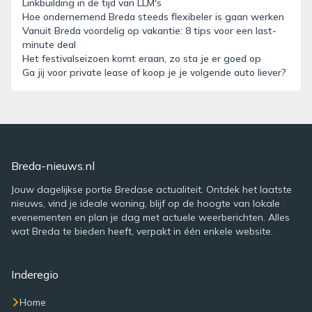
Linkbuilding in de tijd van LLM's
Hoe ondernemend Breda steeds flexibeler is gaan werken
Vanuit Breda voordelig op vakantie: 8 tips voor een last-
minute deal
Het festivalseizoen komt eraan, zo sta je er goed op
Ga jij voor private lease of koop je je volgende auto liever?
Breda-nieuws.nl
Jouw dagelijkse portie Bredase actualiteit. Ontdek het laatste
nieuws, vind je ideale woning, blijf op de hoogte van lokale
evenementen en plan je dag met actuele weerberichten. Alles
wat Breda te bieden heeft, verpakt in één enkele website.
Inderegio
Home