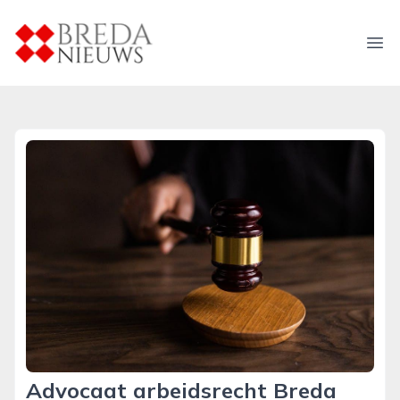
breda-nieuws.nl
Ope
Advocaat arbeidsrecht Breda